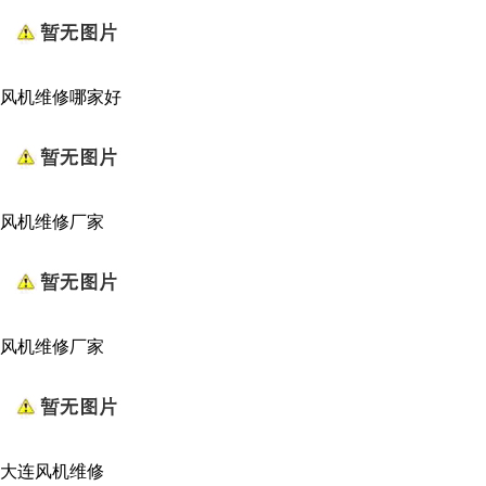
风机维修哪家好
风机维修厂家
风机维修厂家
大连风机维修