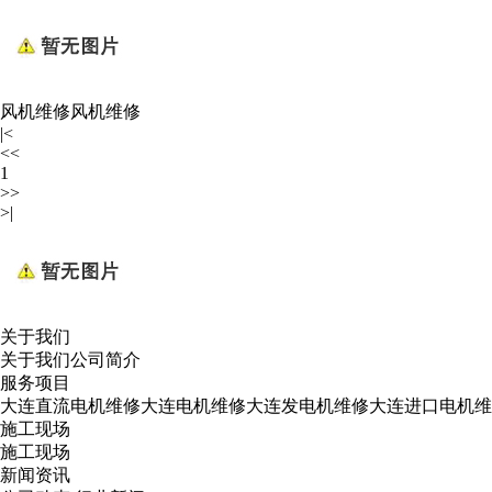
风机维修风机维修
|<
<<
1
>>
>|
关于我们
关于我们
公司简介
服务项目
大连直流电机维修
大连电机维修
大连发电机维修
大连进口电机维
施工现场
施工现场
新闻资讯