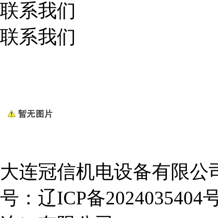
联系我们
联系我们
大连冠信机电设备有限公司 ALL 
号：
辽ICP备2024035404号