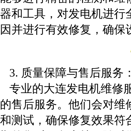
器和工具，对发电机进行
因并进行有效修复，确保
3. 质量保障与售后服务
专业的
大连发电机维修
的售后服务。他们会对维
和测试，确保修复效果符