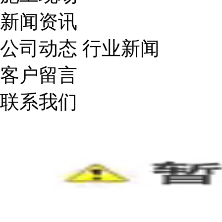
新闻资讯
公司动态
行业新闻
客户留言
联系我们