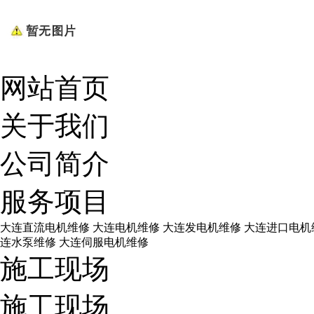
网站首页
关于我们
公司简介
服务项目
大连直流电机维修
大连电机维修
大连发电机维修
大连进口电机
连水泵维修
大连伺服电机维修
施工现场
施工现场