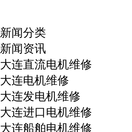
新闻分类
新闻资讯
大连直流电机维修
大连电机维修
大连发电机维修
大连进口电机维修
大连船舶电机维修